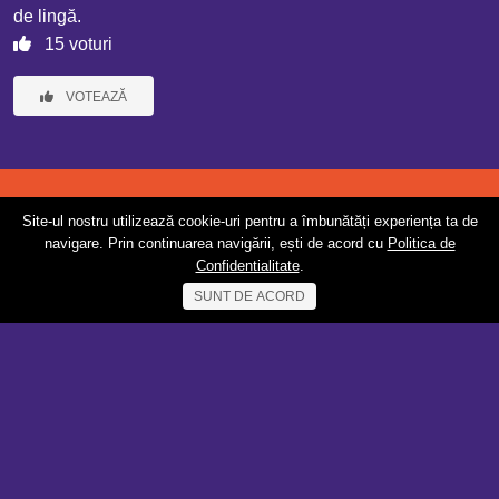
de lingă.
15 voturi
VOTEAZĂ
Site-ul nostru utilizează cookie-uri pentru a îmbunătăți experiența ta de
navigare. Prin continuarea navigării, ești de acord cu
Politica de
Confidentialitate
.
SUNT DE ACORD
© 2026 Verticala 9 |
Despre noi
|
contact@v9.ro
|
GDPR Policy
|
Termeni și condiții de utilizare